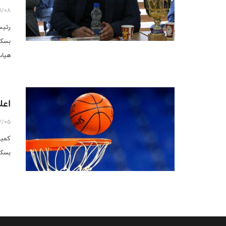
1/08
رئیس
بسکت
هیات
اعل
12/05
کمیت
بسکتبال 