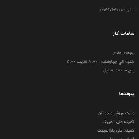
تلفن : 02149764000
ساعات کار
روزهای عادی:
شنبه الي چهارشنبه : 00: 8 لغايت 16:00
پنج شنبه : تعطیل
پیوندها
وزارت ورزش و جوانان
کمیته ملی المپیک
کمیته ملی پاراالمپیک