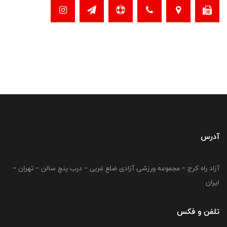
آدرس
آزاد راه کرج – مجموعه ورزشی آزادی ضلع غربی – درب پنج سالن – تهران –
ایران
تلفن و فکس