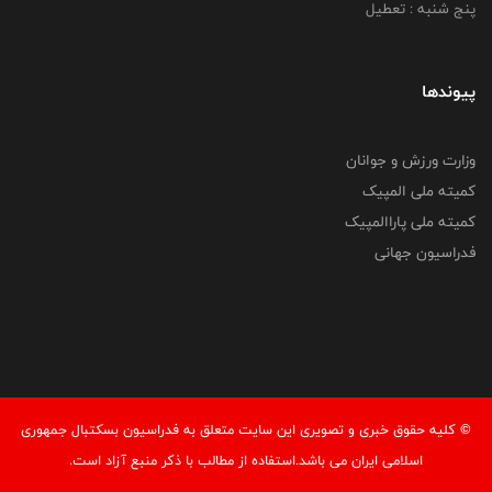
پنج شنبه : تعطیل
پیوندها
وزارت ورزش و جوانان
کمیته ملی المپیک
کمیته ملی پاراالمپیک
فدراسیون جهانی
© کليه حقوق خبری و تصويری اين سايت متعلق به فدراسیون بسکتبال جمهوری
اسلامی ایران می باشد.استفاده از مطالب با ذكر منبع آزاد است.