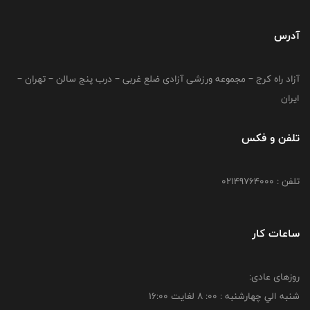
آدرس
آزاد راه کرج – مجموعه ورزشی آزادی ضلع غربی – درب پنج سالن – تهران –
ایران
تلفن و فکس
تلفن : 02149764000
ساعات کار
روزهای عادی:
شنبه الي چهارشنبه : 00: 8 لغايت 16:00